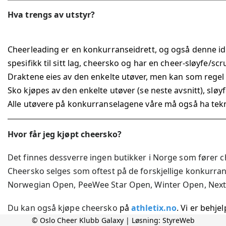
Hva trengs av utstyr?
Cheerleading er en konkurranseidrett, og også denne idre
spesifikk til sitt lag, cheersko og har en cheer-sløyfe/scr
Draktene eies av den enkelte utøver, men kan som regel selg
Sko kjøpes av den enkelte utøver (se neste avsnitt), sløy
Alle utøvere på konkurranselagene våre må også ha tekni
Hvor får jeg kjøpt cheersko?
Det finnes dessverre ingen butikker i Norge som fører 
Cheersko selges som oftest på de forskjellige konkurr
Norwegian Open, PeeWee Star Open, Winter Open, Next
Du kan også kjøpe cheersko
på
athletix.no
. Vi er behje
© Oslo Cheer Klubb Galaxy | Løsning:
StyreWeb