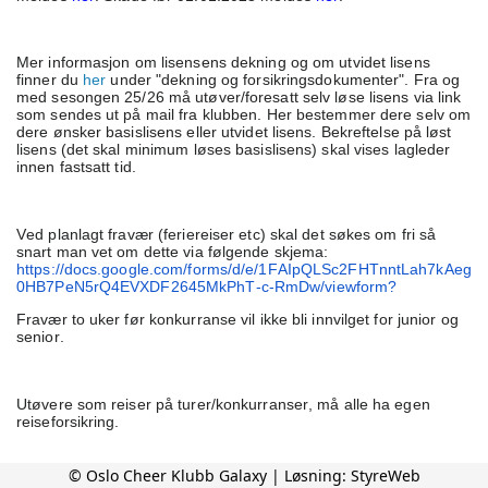
Mer informasjon om lisensens dekning og om utvidet lisens
finner du
her
under "dekning og forsikringsdokumenter". Fra og
med sesongen 25/26 må utøver/foresatt selv løse lisens via link
som sendes ut på mail fra klubben. Her bestemmer dere selv om
dere ønsker basislisens eller utvidet lisens. Bekreftelse på løst
lisens (det skal minimum løses basislisens) skal vises lagleder
innen fastsatt tid.
Ved planlagt fravær (feriereiser etc) skal det søkes om fri så
snart man vet om dette via følgende skjema:
https://docs.google.com/forms/d/e/1FAIpQLSc2FHTnntLah7kAeg
0HB7PeN5rQ4EVXDF2645MkPhT-c-RmDw/viewform?
Fravær to uker før konkurranse vil ikke bli innvilget for junior og
senior.
Utøvere som reiser på turer/konkurranser, må alle ha egen
reiseforsikring.
© Oslo Cheer Klubb Galaxy | Løsning:
StyreWeb