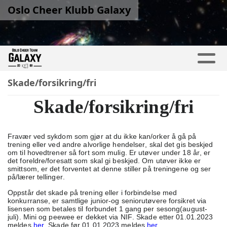
Oslo Cheer Klubb Galaxy
Skade/forsikring/fri
Skade/forsikring/fri
Fravær ved sykdom som gjør at du ikke kan/orker å gå på
trening eller ved andre alvorlige hendelser, skal det gis beskjed
om til hovedtrener så fort som mulig. Er utøver under 18 år, er
det foreldre/foresatt som skal gi beskjed. Om utøver ikke er
smittsom, er det forventet at denne stiller på treningene og ser
på/lærer tellinger.
Oppstår det skade på trening eller i forbindelse med
konkurranse, er samtlige junior-og seniorutøvere forsikret via
lisensen som betales til forbundet 1 gang per sesong(august-
juli). Mini og peewee er dekket via NIF. Skade etter 01.01.2023
meldes
her
. Skade før 01.01.2023 meldes
her
.